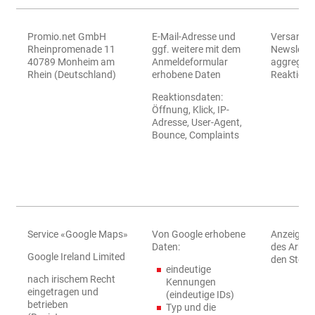
Promio.net GmbH
E-Mail-Adresse und
Versand v
Rheinpromenade 11
ggf. weitere mit dem
Newslette
40789 Monheim am
Anmeldeformular
aggregier
Rhein (Deutschland)
erhobene Daten
Reaktions
Reaktionsdaten:
Öffnung, Klick, IP-
Adresse, User-Agent,
Bounce, Complaints
Service «Google Maps»
Von Google erhobene
Anzeigen 
Daten:
des Arbeit
Google Ireland Limited
den Stelle
eindeutige
nach irischem Recht
Kennungen
eingetragen und
(eindeutige IDs)
betrieben
Typ und die