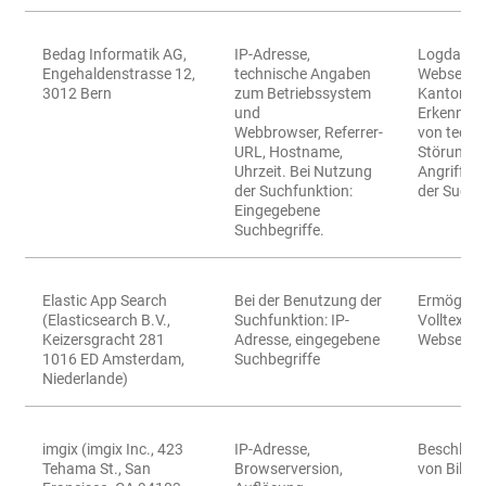
Bedag Informatik AG,
IP-Adresse,
Logdaten
Engehaldenstrasse 12,
technische Angaben
Webserver
3012 Bern
zum Betriebssystem
Kantons 
und
Erkennen
Webbrowser, Referrer-
von techn
URL, Hostname,
Störungen
Uhrzeit. Bei Nutzung
Angriffen.
der Suchfunktion:
der Suchf
Eingegebene
Suchbegriffe.
Elastic App Search
Bei der Benutzung der
Ermöglich
(Elasticsearch B.V.,
Suchfunktion: IP-
Volltextsu
Keizersgracht 281
Adresse, eingegebene
Webseite
1016 ED Amsterdam,
Suchbegriffe
Niederlande)
imgix (imgix Inc., 423
IP-Adresse,
Beschleun
Tehama St., San
Browserversion,
von Bilder