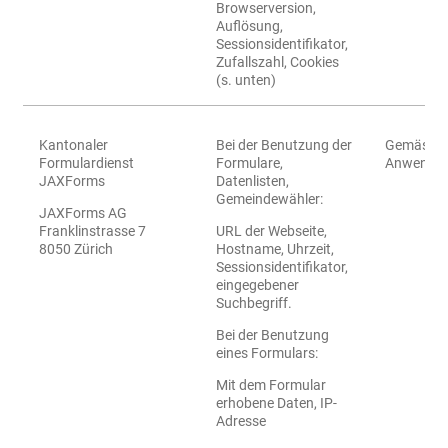
Browserversion,
Auflösung,
Sessionsidentifikator,
Zufallszahl, Cookies
(s. unten)
Kantonaler
Bei der Benutzung der
Gemäss de
Formulardienst
Formulare,
Anwendu
JAXForms
Datenlisten,
Gemeindewähler:
JAXForms AG
Franklinstrasse 7
URL der Webseite,
8050 Zürich
Hostname, Uhrzeit,
Sessionsidentifikator,
eingegebener
Suchbegriff.
Bei der Benutzung
eines Formulars:
Mit dem Formular
erhobene Daten, IP-
Adresse