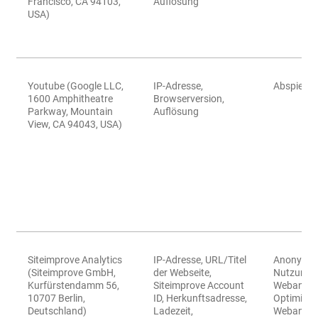
Francisco, CA 94103,
Auflösung
USA)
Youtube (Google LLC,
IP-Adresse,
Abspielen
1600 Amphitheatre
Browserversion,
Parkway, Mountain
Auflösung
View, CA 94043, USA)
Siteimprove Analytics
IP-Adresse, URL/Titel
Anonyme 
(Siteimprove GmbH,
der Webseite,
Nutzung 
Kurfürstendamm 56,
Siteimprove Account
Webangeb
10707 Berlin,
ID, Herkunftsadresse,
Optimieru
Deutschland)
Ladezeit,
Webangeb