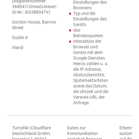
(Registernummer:
Einstellungen des
368047/Umsatzsteuer-
Browsers
ID-Nr.: IE6388047V)
Typ und die
Einstellungen des
Gordon House, Barrow
Geräts
Street
das
Betriebssystem
Dublin 4
Interaktion der
Browser und
Irland
Geräte mit dem
Google-Diensten.
Hierzu zählen u. a.
die IP-Adresse,
Absturzberichte,
Systemaktivitäten
sowie das Datum,
die Uhrzeit und die
Verweis-URL der
Anfrage.
Turnstile (Cloudflare
Daten zur
Erkennun
Deutschland GmbH,
Kommunikation
automatisi