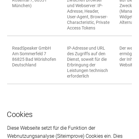
Rosental 7, 80331
zwischen Browser
auf die W
München)
und Webserver: IP-
Zweck ihr
Adresse, Header,
(Managed 
User-Agent, Browser-
Widget - 
Characteristic, Private
Alternativ
Access Tokens
ReadSpeaker GmbH
IP-Adresse und URL
Der webR
Am Sommerfeld 7
des Zugriffs auf den
ermöglich
86825 Bad Wörishofen
Dienst, soweit für die
der Inhalt
Deutschland
Erbringung der
Website.
Leistungen technisch
erforderlich
Cookies
Diese Webseite setzt für die Funktion der
Webnutzungsanalyse (Siteimprove) Cookies ein. Dies