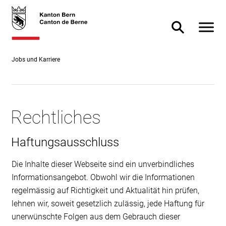
Direkt
skiplink.toNavigation
skiplink.toStartPage
Direkt
zum
zur
Navigat
Suche ein- od
Inhalt
Suche
Jobs und Karriere
Rechtliches
Haftungsausschluss
Die Inhalte dieser Webseite sind ein unverbindliches
Informationsangebot. Obwohl wir die Informationen
regelmässig auf Richtigkeit und Aktualität hin prüfen,
lehnen wir, soweit gesetzlich zulässig, jede Haftung für
unerwünschte Folgen aus dem Gebrauch dieser